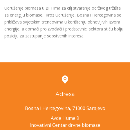
Udruženje biomasa u BiH ima za cilj stvaranje održivog tržišta
za energiju biomase. Kroz Udruženje, Bosna i Hercegovina se
približava svjetskim trendovima u korištenju obnovljivih izvora
energije, a domaći proizvođači i predstavnici sektora stiču bolju
poziciju za zastupanje sopstvenih interesa.
Adresa
Bosna i Hercegovina, 71000 Sarajevo
Avde Hume 9
Inovativni Centar drvne biomase