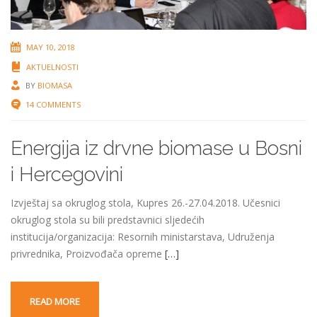
MAY 10, 2018
AKTUELNOSTI
BY
BIOMASA
14 COMMENTS
Energija iz drvne biomase u Bosni
i Hercegovini
Izvještaj sa okruglog stola, Kupres 26.-27.04.2018. Učesnici
okruglog stola su bili predstavnici sljedećih
institucija/organizacija: Resornih ministarstava, Udruženja
privrednika, Proizvođača opreme
[…]
READ MORE