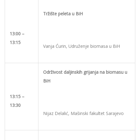
Tržište
peleta u BiH
13:00 –
13:15
Vanja Ćurin, Udruženje biomasa u BiH
Održivost daljinskih grijanja na biomasu u
BiH
13:15 –
13:30
Nijaz Delalić, Mašinski fakultet Sarajevo