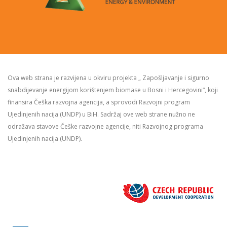
Ova web strana je razvijena u okviru projekta „ Zapošljavanje i sigurno
snabdijevanje energijom korištenjem biomase u Bosni i Hercegovini“, koji
finansira Češka razvojna agencija, a sprovodi Razvojni program
Ujedinjenih nacija (UNDP) u BiH. Sadržaj ove web strane nužno ne
odražava stavove Češke razvojne agencije, niti Razvojnog programa
Ujedinjenih nacija (UNDP).