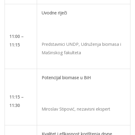
Uvodne riječi
11:00 –
Predstavnici UNDP, Udruženja biomasa i
11:15
Mašinskog fakulteta
Potencijal biomase u BiH
11:15 –
11:30
Miroslav Stipović, nezavisni ekspert
Kvalitet
i efikasnost korištenja drvne