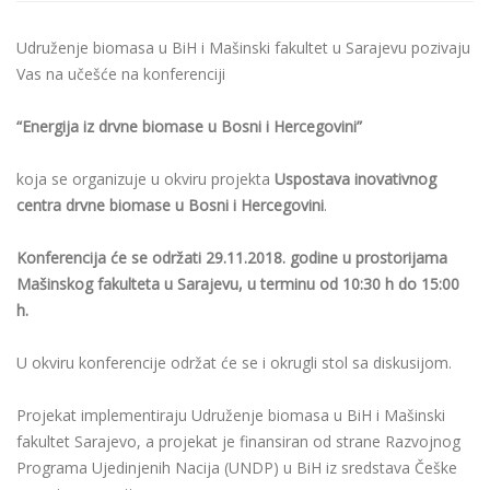
Udruženje biomasa u BiH i Mašinski fakultet u Sarajevu pozivaju
Vas na učešće na konferenciji
“Energija
iz drvne biomase u Bosni i Hercegovini”
koja se organizuje u okviru projekta
Uspostava inovativnog
centra drvne biomase u Bosni i Hercegovini
.
Konferencija će se održati 29.11.2018. godine u prostorijama
Mašinskog fakulteta u Sarajevu, u terminu od 10:30 h do 15:00
h.
U okviru konferencije održat će se i okrugli stol sa diskusijom.
Projekat implementiraju Udruženje biomasa u BiH i Mašinski
fakultet Sarajevo, a projekat je finansiran od strane Razvojnog
Programa Ujedinjenih Nacija (UNDP) u BiH iz sredstava Češke