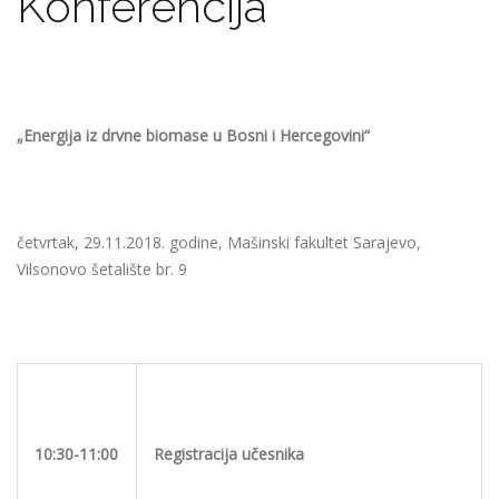
Konferencija
„Energija
iz drvne biomase u Bosni i Hercegovini“
četvrtak, 29.11.2018. godine, Mašinski fakultet Sarajevo,
Vilsonovo šetalište br. 9
10:30-11:00
Registracija
učesnika