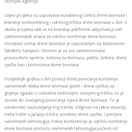
razvojne agencije.
Ciljevi projekta su uspostava inovativnog centra drvne biomase i
kreiranje konkurentnog i održivog tržišta drvne biomase u BiH. U
okviru projekta radi se na kreiranju platforme uključivanja svih
zainteresiranih strana za održivo korištenje drvne biomase.
Inovativni centar drvne biomase je uspostavljen na Mašinskom
fakultetu Sarajevo. Otvoren je za sve zainteresovane
proizvođače opreme, kotlova na biomasu, peleta, briketa, drvne
sječke kao i korisnicima drvne biomase.
Posljednjih godina u BiH postoji trend povećanja korištenja
savremenih oblika drvne biomase (pelet i drvna sječka) za
grijanje zgrada. U uslovima nedovoljno razvijenog tržišta, to je
dovelo do značajnog povećanja cijena drvne biomase. To je
uzrokovalo zaustavljanje tog trenda. Odgovor na takvu situaciju
treba tražiti u jačanju tržišta, posebno drvne sječke, i primjeni
savremenih tehnologija. Fokus konferencije je održivo korištenje
drvne biomase pomoću savremenih tehnologija počevši od