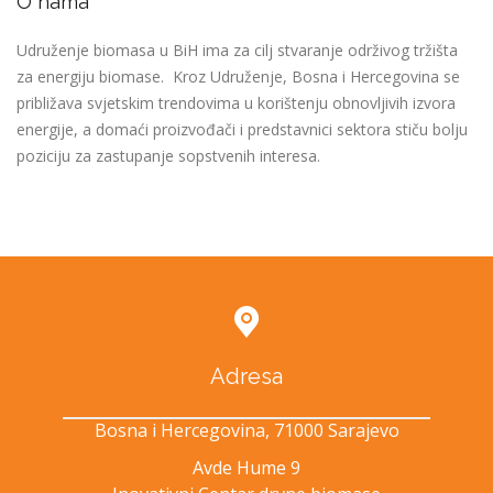
O nama
Udruženje biomasa u BiH ima za cilj stvaranje održivog tržišta
za energiju biomase. Kroz Udruženje, Bosna i Hercegovina se
približava svjetskim trendovima u korištenju obnovljivih izvora
energije, a domaći proizvođači i predstavnici sektora stiču bolju
poziciju za zastupanje sopstvenih interesa.
Adresa
Bosna i Hercegovina, 71000 Sarajevo
Avde Hume 9