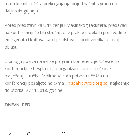
malih kućnih ložišta preko grijanja pojedinačnih zgrada do
daljinskih grijanja.
Pored predstavnika Udruženja i Mašinskog fakulteta, predavači
na konferenciji će biti stručnjaci iz prakse u oblasti proizvodnje
energenata i kotlova kao i predstavnici poduzetnika u ovoj
oblasti.
U prilogu poziva nalazi se program konferencije. Učešće na
konferenciji je besplatno, a organizator snosi troškove
osvježenja i ručka. Molimo Vas da potvrdu učešća na
konferenciji pošaljete na e-mail:
n.spahic@reic.org.ba,
najkasnije
do utorka, 27.11.2018. godine.
DNEVNI
RED