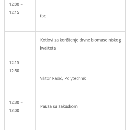
12:00 –
12:15
tbc
Kotlovi za korištenje drvne biomase niskog
kvaliteta
12:15 –
12:30
Viktor Radić, Polytechnik
12:30 –
Pauza sa zakuskom
13:00