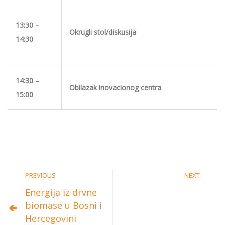
13:30 –
Okrugli
stol/diskusija
14:30
14:30 –
Obilazak
inovacionog
centra
15:00
PREVIOUS
NEXT
Energija iz drvne
biomase u Bosni i
Hercegovini