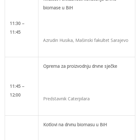
biomase u BiH
11:30 –
11:45
Azrudin Husika, Mašinski fakultet Sarajevo
Oprema za proizvodnju drvne sječke
11:45 –
12:00
Predstavnik Caterpilara
Kotlovi na drvnu biomasu u BiH