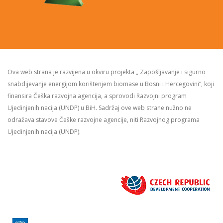
Ova web strana je razvijena u okviru projekta „ Zapošljavanje i sigurno
snabdijevanje energijom korištenjem biomase u Bosni i Hercegovini“, koji
finansira Češka razvojna agencija, a sprovodi Razvojni program
Ujedinjenih nacija (UNDP) u BiH. Sadržaj ove web strane nužno ne
odražava stavove Češke razvojne agencije, niti Razvojnog programa
Ujedinjenih nacija (UNDP).