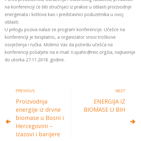
na konferenciji će biti stručnjaci iz prakse u oblasti proizvodnje
energenata i kotlova kao i predstavnici poduzetnika u ovoj
oblasti.
U prilogu poziva nalazi se program konferencije. Učešće na
konferenciji je besplatno, a organizator snosi troškove
osvježenja i ručka. Molimo Vas da potvrdu učešća na
konferenciji pošaljete na e-mail: n.spahic@reic.org.ba, najkasnije
do utorka 27.11.2018. godine.
PREVIOUS
NEXT
Proizvodnja
ENERGIJA IZ
energije iz drvne
BIOMASE U BIH
biomase u Bosni i
Hercegovini –
izazovi i barijere