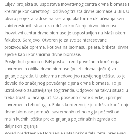
Ciljevi projekta su uspostava inovativnog centra drvne biomase i
kreiranje konkurentnog i održivog tržišta drvne biomase u BiH. U
okviru projekta radi se na kreiranju platforme uključivanja svih
zainteresiranih strana za održivo korištenje drvne biomase.
Inovativni centar drvne biomase je uspostavljen na Mašinskom
fakultetu Sarajevo. Otvoren je za sve zainteresovane
proizvođače opreme, kotlova na biomasu, peleta, briketa, drvne
sječke kao i korisnicima drvne biomase.
Posljednjih godina u BiH postoji trend povećanja korištenja
savremenih oblika drvne biomase (pelet i drvna sječka) za
grijanje zgrada. U uslovima nedovoljno razvijenog tržišta, to je
dovelo do značajnog povećanja cijena drvne biomase. To je
uzrokovalo zaustavljanje tog trenda. Odgovor na takvu situaciju
treba tražiti u jačanju tržišta, posebno drvne sječke, i primjeni
savremenih tehnologija. Fokus konferencije je održivo korištenje
drvne biomase pomoću savremenih tehnologija počevši od
malih kućnih ložišta preko grijanja pojedinačnih zgrada do
daljinskih grijanja.
Pored predstavnika Udruženja i Mašinskog fakulteta, predavači