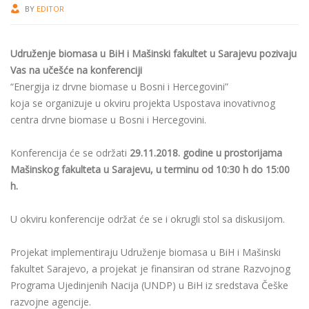
BY
EDITOR
Udruženje biomasa u BiH i Mašinski fakultet u Sarajevu pozivaju
Vas na učešće na konferenciji
“Energija iz drvne biomase u Bosni i Hercegovini”
koja se organizuje u okviru projekta Uspostava inovativnog
centra drvne biomase u Bosni i Hercegovini.
Konferencija će se održati
29.11.2018. godine u prostorijama
Mašinskog fakulteta u Sarajevu, u terminu od 10:30 h do 15:00
h.
U okviru konferencije održat će se i okrugli stol sa diskusijom.
Projekat implementiraju Udruženje biomasa u BiH i Mašinski
fakultet Sarajevo, a projekat je finansiran od strane Razvojnog
Programa Ujedinjenih Nacija (UNDP) u BiH iz sredstava Češke
razvojne agencije.