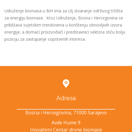
Udruženje biomasa u BiH ima za cilj stvaranje održivog tržišta
za energiju biomase. Kroz Udruženje, Bosna i Hercegovina se
približava svjetskim trendovima u korištenju obnovljivih izvora
energije, a domaći proizvođači i predstavnici sektora stiču bolju
poziciju za zastupanje sopstvenih interesa.
Adresa
Bosna i Hercegovina, 71000 Sarajevo
Avde Hume 9
Inovativni Centar drvne biomase