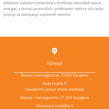
približava svjetskim trendovima u korištenju obnovljivih izvora
energije, a domaći proizvođači i predstavnici sektora stiču bolju
poziciju za zastupanje sopstvenih interesa.
Adresa
Bosna i Hercegovina, 71000 Sarajevo
Avde Hume 9
Inovativni Centar drvne biomase
Bosna i Hercegovina, 71 000 Sarajevo
Vilsonovo šetalište 9