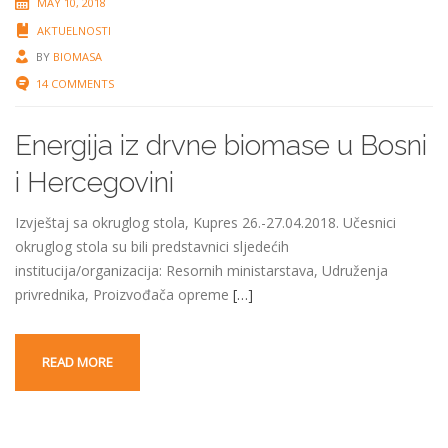
MAY 10, 2018
AKTUELNOSTI
BY
BIOMASA
14 COMMENTS
Energija iz drvne biomase u Bosni
i Hercegovini
Izvještaj sa okruglog stola, Kupres 26.-27.04.2018. Učesnici
okruglog stola su bili predstavnici sljedećih
institucija/organizacija: Resornih ministarstava, Udruženja
privrednika, Proizvođača opreme
[…]
READ MORE